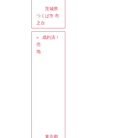
茨城県
つくば市 市
之台
成約済！
売
地
東京都