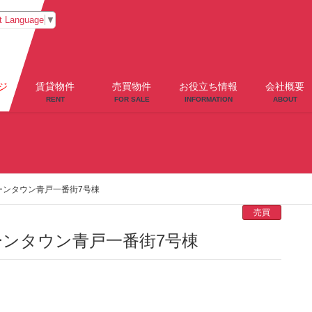
t Language
▼
ジ
賃貸物件
売買物件
お役立ち情報
会社概要
RENT
FOR SALE
INFORMATION
ABOUT
ーンタウン青戸一番街7号棟
売買
ーンタウン青戸一番街7号棟