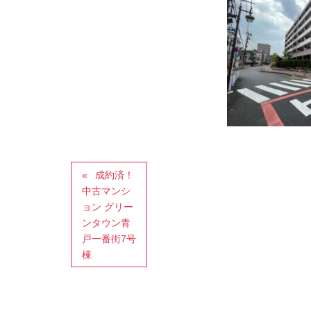
成約済！
中古マンシ
ョン グリー
ンタウン青
戸一番街7号
棟