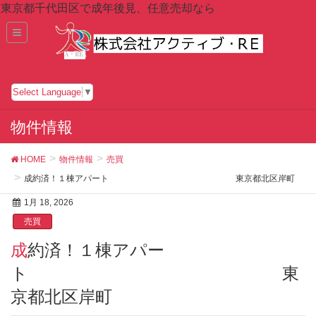
東京都千代田区で成年後見、任意売却なら
Select Language
▼
物件情報
HOME
物件情報
売買
成約済！１棟アパート 東京都北区岸町
1月 18, 2026
売買
成約済！１棟アパー
ト 東
京都北区岸町