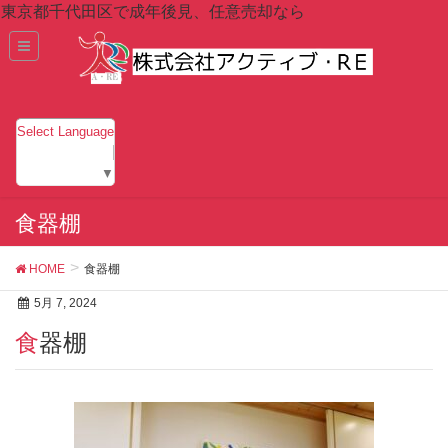
東京都千代田区で成年後見、任意売却なら
Select Language
▼
食器棚
HOME
食器棚
5月 7, 2024
食器棚