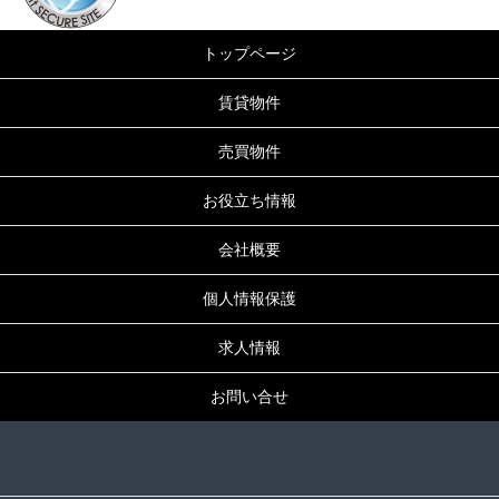
成約済！ありがとうございました。中古マンショ
ン 千葉県佐倉市
トップページ
ユーカリ五番町ハイツ5号棟(4F部分) 中古マンシ
ョン おかげさまで成約になりました。
賃貸物件
2023年11月16日
売買物件
成約済！ありがとうございました。中古マンショ
お役立ち情報
ン 東京都大田区
グリーンビレッジ大森 おかげさまで成約になり
会社概要
ました。
個人情報保護
2023年11月9日
成約済！ありがとうございました。中古マンショ
求人情報
ン 東京都板橋区
三田大山コーポ おかげさまで成約になりまし
お問い合せ
た。
2023年10月29日