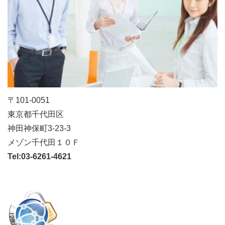
2024年02月24日
新着物件情報 売ビル 北海道札幌市中央区
札幌市中央区北二条東 売りビル 販売開始しま
した！
2024年02月17日
成約済！ありがとうございました。中古戸建 東
京都葛飾区
〒101-0051
お花茶屋 中古戸建 おかげさまで成約になりま
東京都千代田区
した。
神田神保町3-23-3
2023年12月23日
メゾン千代田１０Ｆ
成約済！ありがとうございました。中古マンショ
Tel:
03-6261-4621
ン千葉県習志野市
津田沼ザ・タワー中古マンション おかげさまで
成約になりました。
2023年11月16日