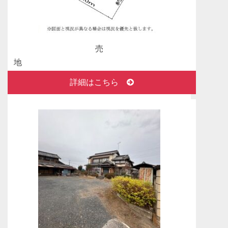
2026年02月5日
成約済！ありがとうございました！ 中古戸建
千葉県富津市富津
レアージュアクアヴィラ富津公園サウス おかげ
売
さまで成約になりました。
地
2026年01月18日
詳細はこちら
成約済！ありがとうございました。1棟アパー
ト 北区岸町
栃木県那須塩原市湯宮前原
北区岸町1棟アパート おかげさまで成約になり
100万円
ました。
2025年12月18日
新着物件情報 1棟アパート 北区岸町
北区岸町1棟アパート 販売開始しました！
2025年11月10日
成約済！ありがとうございました。 中古マンショ
ン 葛飾区柴又2丁目