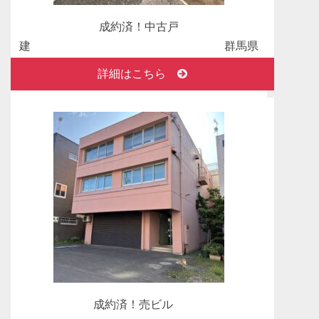
ガーデンプラザ柴又壱番館 中古マンション お
成約済！中古戸
かげさまで成約になりました。
建 群馬県
邑楽郡明和町斗合
2025年10月26日
詳細はこちら
田
成約済！ありがとうございました。 中古マンショ
ン 中野区弥生町
ライオンズマンション中野弥生町 中古マンショ
ン おかげさまで成約になりました。
2025年09月29日
新着物件情報 中古マンション 東京都中野区弥
生町
ライオンズマンション中野弥生町 販売開始いた
しました！
2025年06月21日
新着物件情報 中古戸建 千葉県富津市富津
成約済！売ビル
レアージュアクアヴィラ富津公園サウス 販売開