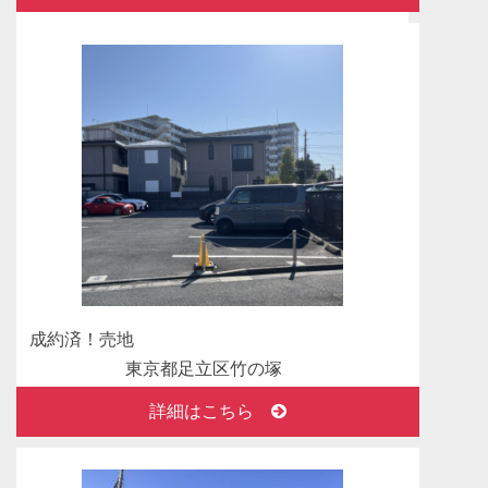
レアージュアクアヴィラ
た。
富津公園サウス
2025年03月28日
成約済！ありがとうございました。中古マンショ
ン 神奈川県横浜市
ストーク伊勢佐木六番館 ～オーナーチェンジ
～ おかげさまで成約になりました。
2025年03月22日
新着物件情報 売地 栃木県那須塩原市湯宮
栃木県那須塩原市湯宮 売地 販売開始いたしま
した！
成約済！売地
東京都足立区竹の塚
2025年03月21日
成約済！ありがとうございました。売地 東京都
詳細はこちら
葛飾区
葛飾区亀有１丁目 売地 おかげさまで成約にな
りました。