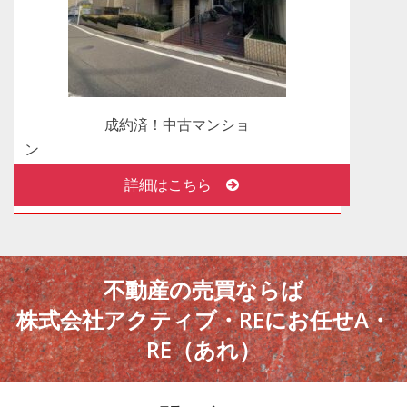
2024年09月23日
新着物件情報 売地 東京都葛飾区西水元
葛飾区西水元3丁目売地 販売開始いたしまし
た！
成約済！中古マンショ
2024年09月13日
ン
成約済！ありがとうございました。売地 東京都
ライオン
詳細はこちら
荒川区
スマンション中野弥生町
荒川区西尾久３丁目 売地 おかげさまで成約に
なりました。
2024年07月18日
不動産の売買ならば
成約済！ありがとうございました。中古戸建 東
株式会社アクティブ・REにお任せA・
京都足立区
RE（あれ）
栗原3丁目中古戸建 おかげさまで成約になりま
した。