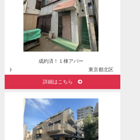
2024年12月24日
成約済！ありがとうございました。売地 千葉県
いすみ市
いすみ市岬町三門 売地 おかげさまで成約にな
りました。
2024年12月10日
成約済！１棟アパー
成約済！ありがとうございました。中古マンショ
ト 東京都北区
ン 東京都江戸川区
岸町
詳細はこちら
コスモ西葛西 中古マンション おかげさまで成
約になりました。
2024年10月10日
成約済！ありがとうございました。戸建 福島県
耶麻郡
耶麻郡北塩原村大字檜原字剣ヶ峯 戸建 おかげさ
まで成約になりました。