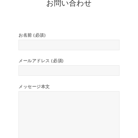
お問い合わせ
2024年07月11日
成約済！ありがとうございました。中古マンショ
ン 東京都渋谷区
パーク・コート表参道 中古マンション おかげ
お名前 (必須)
さまで成約になりました。
2024年06月28日
成約済！ありがとうございました。中古マンショ
メールアドレス (必須)
ン 東京都大田区
セブンスターマンション洗足池 中古マンショ
ン おかげさまで成約になりました。
メッセージ本文
2024年06月9日
成約済！ありがとうございました。中古戸建 東
京都葛飾区
葛飾区鎌倉3丁目中古戸建 おかげさまで成約に
なりました。