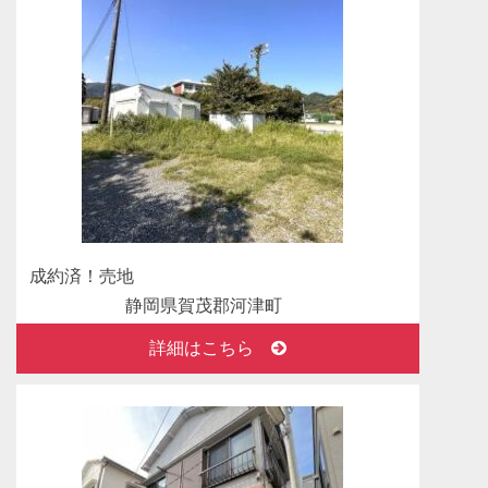
2025年03月10日
新着物件情報 中古マンション 神奈川県横浜市
中区伊勢佐木町
ストーク伊勢佐木六番館 ～オーナーチェンジ
～ 販売開始しました！
2025年03月3日
成約済！ありがとうございました。売地 福島県
耶麻郡
成約済！売地
福島県耶麻郡猪苗代町大字若宮字山田乙 売地
静岡県賀茂郡河津町
おかげさまで成約になりました。
詳細はこちら
2025年02月5日
成約済！ありがとうございました。売地 群馬県
前橋市
群馬県前橋市苗ヶ島町 売地 おかげさまで成約
になりました。