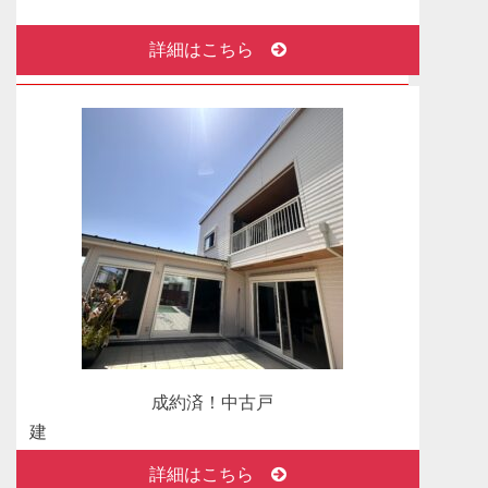
始しました！
詳細はこちら
北海道札幌市中央区北二条東
2025年06月16日
成約済！ありがとうございました。中古マンショ
ン 東京都葛飾区
グリーンタウン青戸一番街7号棟 中古マンショ
ン おかげさまで成約になりました。
2025年04月26日
新着物件情報！中古マンション 東京都葛飾区青
戸
グリーンタウン青戸一番街7号棟 販売開始しま
した！
2025年04月14日
成約済！中古戸
成約済！ありがとうございました。 売地 茨城
建
県つくば市
詳細はこちら
つくば市市之台 おかげさまで成約になりまし