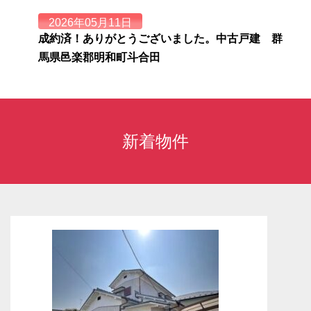
2026年05月11日
成約済！ありがとうございました。中古戸建 群
馬県邑楽郡明和町斗合田
群馬県邑楽郡明和町斗合田 中古戸建 おかげさ
まで成約になりました。
2026年04月7日
新着物件
新着物件情報 中古戸建 栃木県栃木市祝町
栃木県栃木市祝町 中古戸建 販売開始しまし
た！
2026年03月6日
新着物件情報 中古戸建 群馬県邑楽郡明和町斗
合田
群馬県邑楽郡明和町斗合田 中古戸建 販売開始
しました！