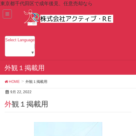
東京都千代田区で成年後見、任意売却なら
Select Language
▼
外観１掲載用
HOME
外観１掲載用
9月 22, 2022
外観１掲載用