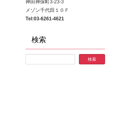
神田神保町3-23-3
メゾン千代田１０Ｆ
Tel:
03-6261-4621
検索
売買
田