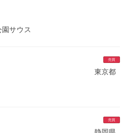
公園サウス
売買
売買