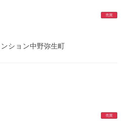
売買
ン
ン中野弥生町
売買