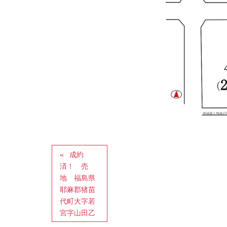
成約
済！ 売
地 福島県
耶麻郡猪苗
代町大字若
宮字山田乙