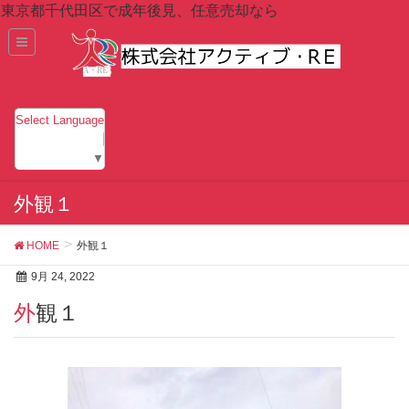
東京都千代田区で成年後見、任意売却なら
Select Language
▼
外観１
HOME
外観１
9月 24, 2022
外観１