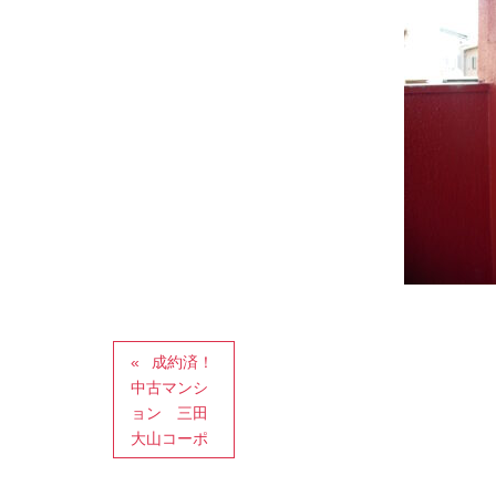
成約済！
中古マンシ
ョン 三田
大山コーポ