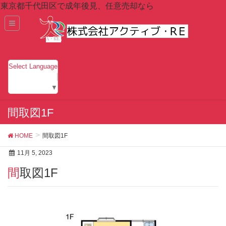
東京都千代田区で成年後見、任意売却なら
Select Language
▼
間取図1F
HOME
間取図1F
11月 5, 2023
間取図1F