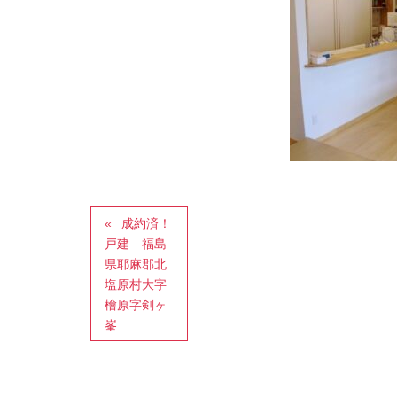
成約済！
戸建 福島
県耶麻郡北
塩原村大字
檜原字剣ヶ
峯